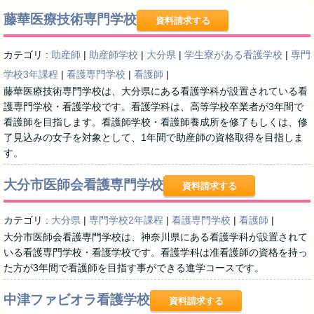
藤華医療技術専門学校
資料請求する
カテゴリ :
助産師
|
助産師学校
|
大分県
|
学生寮がある看護学校
|
専門
学校3年課程
|
看護専門学校
|
看護師
|
藤華医療技術専門学校は、大分県にある看護学科が設置されている看
護専門学校・看護学校です。看護学科は、高等学校卒業者が3年間で
看護師を目指します。看護師学校・看護師養成所を修了もしくは、修
了見込みの女子を対象として、1年間で助産師の資格取得を目指しま
す。
大分市医師会看護専門学校
資料請求する
カテゴリ :
大分県
|
専門学校2年課程
|
看護専門学校
|
看護師
|
大分市医師会看護専門学校は、神奈川県にある看護学科が設置されて
いる看護専門学校・看護学校です。看護学科は准看護師の資格を持っ
た方が3年間で看護師を目指す事ができる進学コースです。
中津ファビオラ看護学校
資料請求する