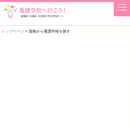
togg
navi
トップページ
> 資格から看護学校を探す